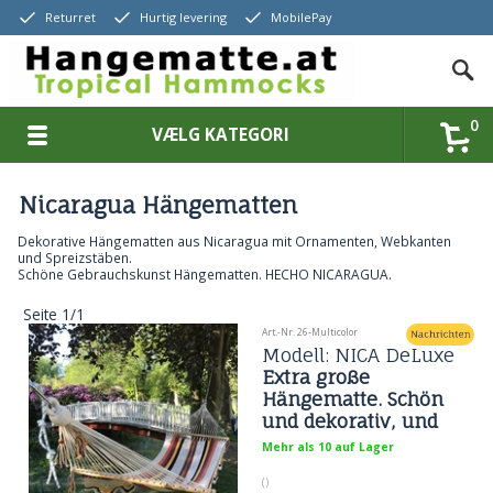
Returret
Hurtig levering
MobilePay
0
VÆLG KATEGORI
Nicaragua Hängematten
Dekorative Hängematten aus Nicaragua mit Ornamenten, Webkanten
und Spreizstäben.
Schöne Gebrauchskunst Hängematten. HECHO NICARAGUA.
Seite 1/1
Art.-Nr. 26-Multicolor
Modell: NICA DeLuxe
Extra große
Hängematte. Schön
und dekorativ, und
ein Genuss der
Mehr als 10 auf Lager
besonderen Klasse
()
No. 26 Deco Park