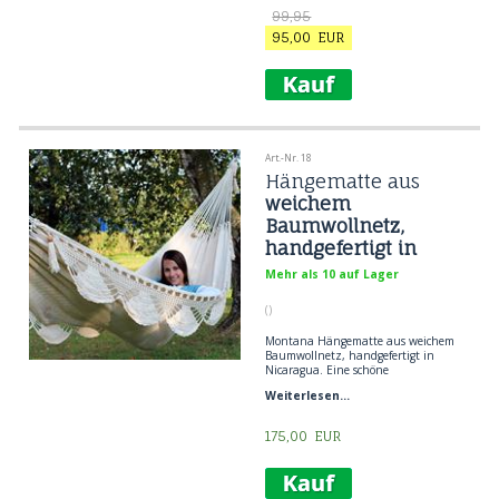
Spreizstab aus exotischem Holz und
99,95
verziert mit Quasten.
95,00
EUR
Art.-Nr. 18
Hängematte aus
weichem
Baumwollnetz,
handgefertigt in
Nicaragua
Mehr als 10 auf Lager
()
Montana Hängematte aus weichem
Baumwollnetz, handgefertigt in
Nicaragua. Eine schöne
Netzhängematte aus weicher
Weiterlesen...
Baumwolle. Klassische Hängematte
aus Nicaragua. Ohne Spreizstäbe,
Borte und Dekos. Eine sehr
175,00
EUR
funktionelle Hängematte in der man
sehr gut diagonal liegen kann.
Hängemattentragfähigkeit 300 kg.
Die Hängematte wird für 1-2