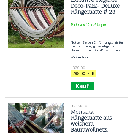
Deco-Park- DeLuxe
Hängematte # 28
Mehr als 10 auf Lager
()
Nutzen Sie den Einführungspreis für
die brandneue, große, elegante
Hängematte im Deco-Park-DeLuxe-
Sortiment. Extra Breite und Länge
Weiterlesen...
mit noch mehr Komfort.
Einzigartig. Schön und elegant.
Schöne weiche Baumwolle. Sehr
329,00
bequemen Liegekomfort.
299,00
EUR
Art.-Nr. NI-18
Montana
Hängematte aus
weichem
Baumwollnetz,