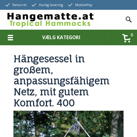
Returret
Hurtig levering
MobilePay
0
VÆLG KATEGORI
Hängesessel in
großem,
anpassungsfähigem
Netz, mit gutem
Komfort. 400