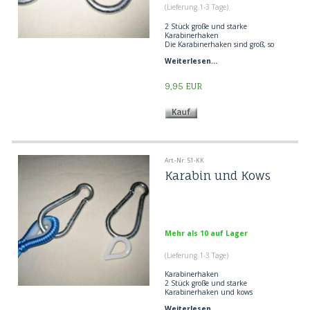
(Lieferung 1-3 Tage)
2 Stück große und starke
Karabinerhaken
Die Karabinerhaken sind groß, so
dass sie für alle Hängematten
Weiterlesen...
verwendet werden können.
Sie können Kauschen in das Seilauge
legen, so dass Sie den Verschleiß
9,95
EUR
direkt im Seilauge vermeiden.
Die einfachste Lösung zum
Aufhängen und Runterholen einer
Hängematte. Vergessen Sie Knoten
und Schotstek.
Großer Karabiner zum Aufhängen
von Hängematten
Große Karabinerhaken als Zubehör
Art.-Nr. 51-KK
für Hängematten
Karabin und Kows
Mehr als 10 auf Lager
(Lieferung 1-3 Tage)
Karabinerhaken
2 Stück große und starke
Karabinerhaken und kows
Die Karabinerhaken sind groß, so
Weiterlesen...