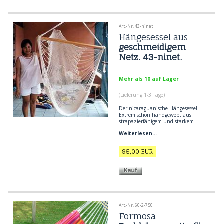
Art.-Nr. 43-ninet
Hängesessel aus
geschmeidigem
Netz. 43-ninet.
Mehr als 10 auf Lager
(Lieferung 1-3 Tage)
Der nicaraguanische Hängesessel
Extrem schön handgewebt aus
strapazierfähigem und starkem
Baumwollfaden. Hochwertige Webe-
Weiterlesen...
und Flechttechnik für Hängesessel
aus ganz Lateinamerika. Sehr solider
Spreizstab aus exotischem Holz und
95,00
EUR
verziert mit Quasten.
Art.-Nr. 60-2-750
Formosa