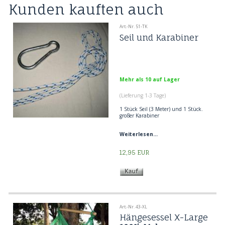
Kunden kauften auch
Art.-Nr. 51-TK
Seil und Karabiner
Mehr als 10 auf Lager
(Lieferung 1-3 Tage)
1 Stück Seil (3 Meter) und 1 Stück.
großer Karabiner
Seil und großer Karabiner für einen
Weiterlesen...
Hängestuhl.
12,95
EUR
Art.-Nr. 43-XL
Hängesessel X-Large