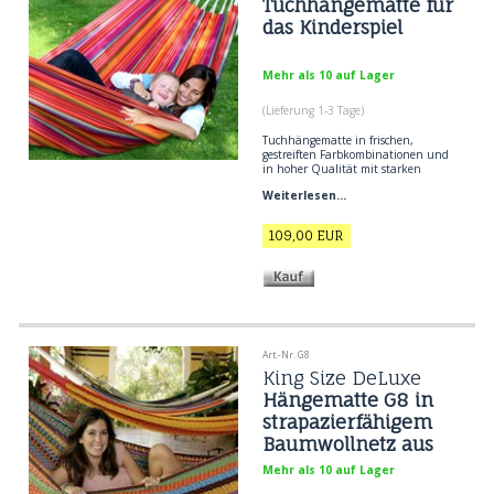
Tuchhängematte für
das Kinderspiel
Mehr als 10 auf Lager
(Lieferung 1-3 Tage)
Tuchhängematte in frischen,
gestreiften Farbkombinationen und
in hoher Qualität mit starken
Nähten. Fantastische Hängematte
Weiterlesen...
zum Entspannen oder Spielen. Die
Hängematte wird in vielen
Einrichtungen und Familien mit
109,00
EUR
vielen Kindern und ihren
Spielkameraden verwendet. . .
Strapazierfähige Tuchhängematte
speziell gut geeignet zum Spielen
und Tummeln in
Kindereinrichtungen wie
Kindergärten, KITAS u.a.m.
Liegefläche 2.30 x 1.70 m
Gesamtlänge 3.9 cm.
Art.-Nr. G8
King Size DeLuxe
Hängematte G8 in
strapazierfähigem
Baumwollnetz aus
Mexiko.
Mehr als 10 auf Lager