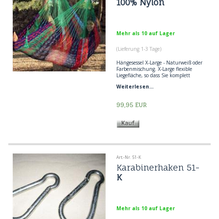
100% Nylon
Mehr als 10 auf Lager
(Lieferung 1-3 Tage)
Hängesessel X-Large - Naturweiß oder
Farbenmischung. X-Large flexible
Liegefläche, so dass Sie komplett
ausgestreckt liegen können.
Weiterlesen...
Beliebter Hängesessel bei
Erwachsenen und Kindern, wie eine
Netzhängematte.
99,95
EUR
Art.-Nr. 51-K
Karabinerhaken 51-
K
Mehr als 10 auf Lager