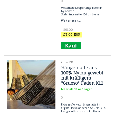
()
Wetterfeste Doppelhängematte im
Nylonnetz
Stabhängematte 120 cm breite
Material: Nylon Netz
Weiterlesen...
Insgesamt 3,80 Meter
Max 2 Personen
Max. Belastung 250 kg
198,00
179,00
EUR
Art.-Nr. K12
Hängematte aus
100% Nylon gewebt
mit kräftigem
"Grueso" Faden K12
Mehr als 10 auf Lager
()
Extra große Netzhängematte im
original mexikanischen Stil. Nr. K12.
Hängematte aus extra kräftigem
Nylonfaden, dem sogenannten