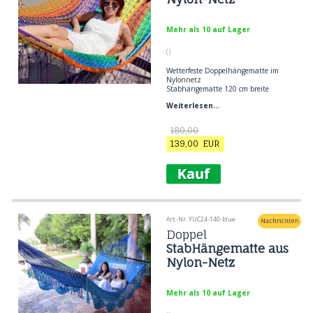
zum Beispiel wie auf dem
Zweifarbige Hängematte: naturweiß
+ eine Farbe.
Mehr als 10 auf Lager
Hängematte in naturweiß
MATERIAL: 100% NYLON
()
Wetterfeste Doppelhängematte im
Nylonnetz
Stabhängematte 120 cm breite
Material: Nylon Netz
Weiterlesen...
Insgesamt 3,80 Meter
Max 2 Personen
Max. Belastung 250 kg
180,00
139,00
EUR
Art.-Nr. YUC24-140-blue
Doppel
StabHängematte aus
Nylon-Netz
Mehr als 10 auf Lager