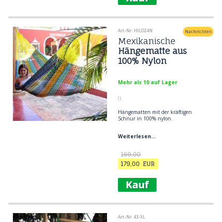
zwei-farbig wie auf dem Bild und
naturweiß. Hängematte in perfekter
Größe. Robuste Netzhängematte aus
100% Nylon Große mexikanische
Art.-Nr. HILO24N
Hängematte aus starkem, kräftigem
Faden.
Mexikanische
Hängematte aus
100% Nylon
Mehr als 10 auf Lager
()
Hängematten mit der kräftigen
Schnur in 100% nylon.
Weiterlesen...
199,00
179,00
EUR
Art.-Nr. 43-XL