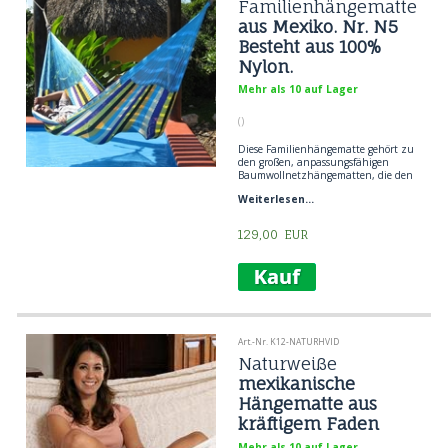
Familienhängematte
aus Mexiko. Nr. N5
Besteht aus 100%
Nylon.
Mehr als 10 auf Lager
()
Diese Familienhängematte gehört zu
den großen, anpassungsfähigen
Baumwollnetzhängematten, die den
besten und bequemsten Liegekomfort
Weiterlesen...
anbieten. Je größer die Hängematte,
desto komfortabler liegt man in ihr.
die Hängematte sehr flexibel in der
129,00
EUR
Breite ist. Länge ca. 4 Meter.
Handgefertigt.
100% Nylon
Art.-Nr. K12-NATURHVID
Naturweiße
mexikanische
Hängematte aus
kräftigem Faden
gewoben
Mehr als 10 auf Lager