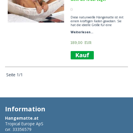
()
Diese naturweiße Hängematte ist mit
einem kräftigen Faden gewoben. Sie
hat die ideelle Größe für eine
Hängematte. Die Hängematte ist
Weiterlesen...
daher ideal zum Entspannen, zum
Wohlfühlen und zum lustigen
Kinderspiel.
189,00
EUR
Die naturweiße Hängematte wird auf
gleiche Art und Weise wie die
originale mexikanische
Netzhängematte gewebt, jedoch mit
einem kräftigeren Faden, der einen
etwas wilderen Umgang (z.B.
Kinderspiel und Tummeln) mit der
Hängematte erlaubt.
Seite 1/1
MATERIAL: BAUMWOLLE
Information
Hangematte.at
Tropical Europe ApS
cvr. 33356579