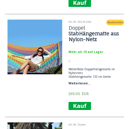
Art.-Nr. A22-N-Color
Doppel
StabHängematte aus
Nylon-Netz
Mehr als 10 auf Lager
()
Wetterfeste Doppelhängematte im
Nylonnetz
Stabhängematte 120 cm breite
Material: Nylon Netz
Weiterlesen...
Insgesamt 3,80 Meter
Max 2 Personen
Max. Belastung 250 kg
199,00
EUR
Art.-Nr. 5nylon