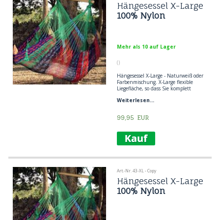
Hängesessel X-Large
100% Nylon
Mehr als 10 auf Lager
()
Hängesessel X-Large - Naturweiß oder
Farbenmischung. X-Large flexible
Liegefläche, so dass Sie komplett
ausgestreckt liegen können.
Weiterlesen...
Beliebter Hängesessel bei
Erwachsenen und Kindern, wie eine
Netzhängematte.
99,95
EUR
Art.-Nr. 43-XL - Copy
Hängesessel X-Large
100% Nylon