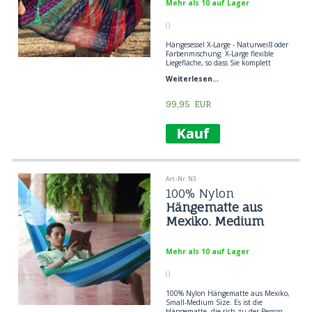
Mehr als 10 auf Lager
()
Hängesessel X-Large - Naturweiß oder
Farbenmischung. X-Large flexible
Liegefläche, so dass Sie komplett
ausgestreckt liegen können.
Weiterlesen...
Beliebter Hängesessel bei
Erwachsenen und Kindern, wie eine
Netzhängematte.
99,95
EUR
Art.-Nr. N3
100% Nylon
Hängematte aus
Mexiko. Medium
Mehr als 10 auf Lager
()
100% Nylon Hängematte aus Mexiko,
Small-Medium Size. Es ist die
Hängematte, die sich zu der Person,