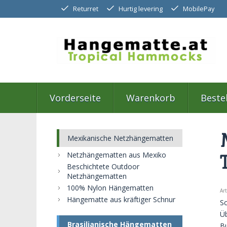
Returret
Hurtig levering
MobilePay
Vorderseite
Warenkorb
Beste
Mexikanische Netzhängematten
Netzhängematten aus Mexiko
Beschichtete Outdoor
Netzhängematten
100% Nylon Hängematten
Ar
Hängematte aus kräftiger Schnur
S
Üb
Brasilianische Hängematten
Bu