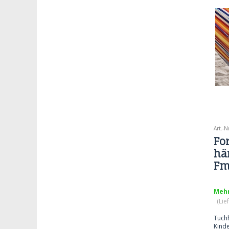
Art.-N
Fo
hä
Fm
Mehr
(Lie
Tuch
Kind