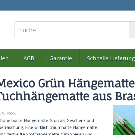
llen
AGB
Garantie
Schnelle Lieferung
Mexico Grün Hängematte 
Tuchhängematte aus Bras
t.-Nr.
FG555
chöne bunte Hängematte Grün als Geschenk und
erraschung. Eine wirklich traumhafte Hängematte.
nt gestreifte Stoffhängematte zum Spielen und