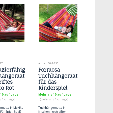
487
Art.-Nr. 60-2-750
azierfähige
Formosa
hängematte,
Tuchhängematte
eiftes
für das
o Rot
Kinderspiel
n FG487
 10 auf Lager
Mehr als 10 auf Lager
g 1-3 Tage)
(Lieferung 1-3 Tage)
matte in Mexiko
Tuchhängematte in
Für Spiel, Spaß
frischen, gestreiften