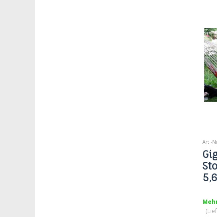
werde
schö
dekor
gemüt
spät
Festl
Mode
Tepp
Art.-
Gi
St
5,6
Mehr
(Lie