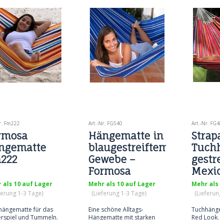
r. Fm222
Art.-Nr. FG540
Art.-Nr. FG
rmosa
Hängematte in
Strap
ngematte
blaugestreiftem
Tuch
222
Gewebe –
gestr
Formosa
Mexic
Grande FG540
Desig
 als 10 auf Lager
Mehr als 10 auf Lager
Mehr als
ferung 1-3 Tage)
(Lieferung 1-3 Tage)
(Lieferun
hängematte für das
Eine schöne Alltags-
Tuchhänge
erspiel und Tummeln.
Hängematte mit starken
Red Look. 