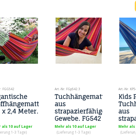
n können. Sie sind
Spielen im Kinderzimmer.
gefertigt
n anzusehen und sehr
Schöne bunte Hängematte
Megastärk
ativ. Ein echt
als Geschenk und
Spaß.
licher Teppich für die
Überraschung. Eine wirklich
en Abendstunden.
traumhafte Hängematte.
iche Farben und viele
lle der mexikanischen
iche.
Nr. FGG542
Art.-Nr. FGp542.3
Art.-Nr. KP5
gantische
Tuchhängematte
Kids 
offhängematte
aus
Tuch
 x 2,4 Meter.
strapazierfähigem
aus
Gewebe. FG542
strap
Gewe
 als 10 auf Lager
Mehr als 10 auf Lager
Mehr als
ferung 1-3 Tage)
(Lieferung 1-3 Tage)
(Lieferun