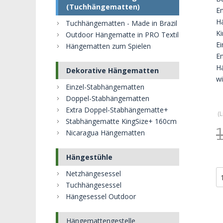
(Tuchhängematten)
En
Hä
Tuchhängematten - Made in Brazil
Ki
Outdoor Hängematte in PRO Textil
Ei
Hängematten zum Spielen
En
H
Dekorative Hängematten
wi
Einzel-Stabhängematten
Doppel-Stabhängematten
Extra Doppel-Stabhängematte+
(
L
Stabhängematte KingSize+ 160cm
Nicaragua Hängematten
Hängestühle
Netzhängesessel
Tuchhängesessel
Hängesessel Outdoor
Hängemattengestelle